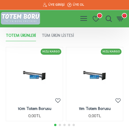
ÜYE GIRIŞI
ÜYE OL
0
0
TOTEM ÜRÜNLERI
TÜM ÜRÜN LISTESI
HIZLI KARGO
HIZLI KARGO
10m Totem Borusu
11m Totem Borusu
0,00TL
0,00TL